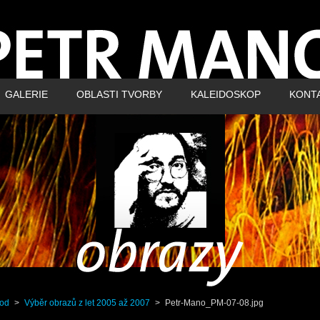
GALERIE
OBLASTI TVORBY
KALEIDOSKOP
KONT
od
>
Výběr obrazů z let 2005 až 2007
>
Petr-Mano_PM-07-08.jpg