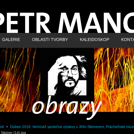
GALERIE
OBLASTI TVORBY
KALEIDOSKOP
KONT
od
>
Duben 2018: Vernisáž společné výstavy s Jiřím Steinerem, Prácheňské muz
i Steiner (14).jpg