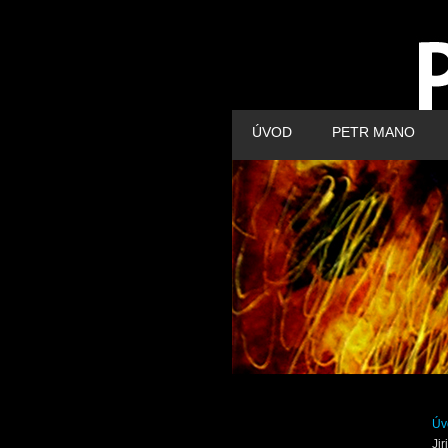
ÚVOD
PETR MANO
Úv
Jir