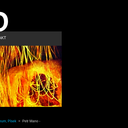
AKT
eum, Písek
>
Petr Mano -