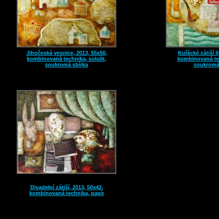
Jihočeská vesnice, 2013, 55x50,
Kuřácké zátiší II
kombinovaná technika, sololit,
kombinovaná tec
soukromá sbírka
soukromá
Divadelní zátiší, 2013, 50x42,
kombinovaná technika, papír