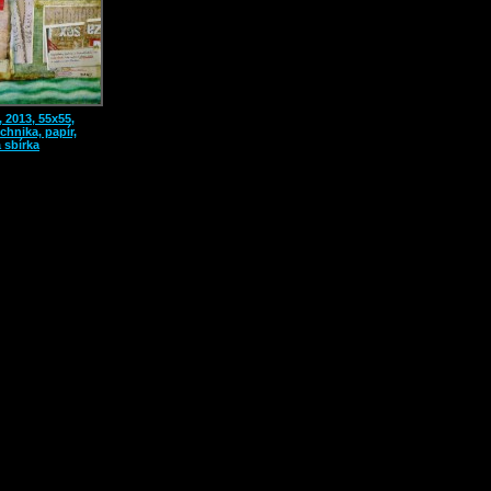
, 2013, 55x55,
hnika, papír,
 sbírka