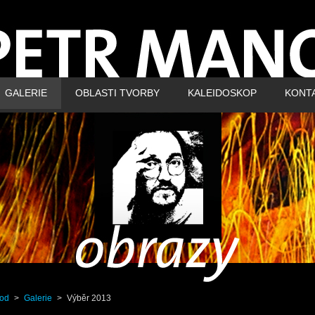
GALERIE
OBLASTI TVORBY
KALEIDOSKOP
KONT
od
>
Galerie
>
Výběr 2013