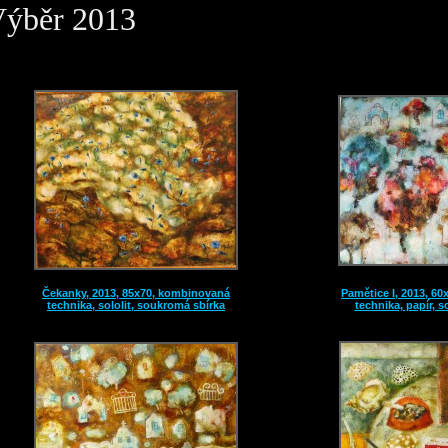
ýběr 2013
Čekanky, 2013, 85x70, kombinovaná
Pamětice I, 2013, 6
technika, sololit, soukromá sbírka
technika, papír, 