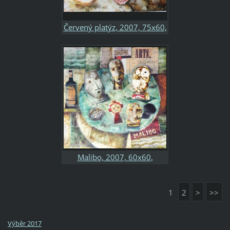
Červený platýz, 2007, 75x60,
kombinovaná technika,
sololit
Malibo, 2007, 60x60,
kombinovaná technika,
papír, soukromá sbírka
1
2
>
>>
Výběr 2017