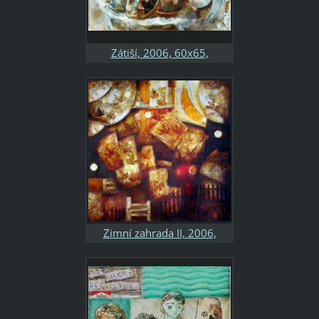
Zátiší, 2006, 60x65,
kombinovaná technika,
sololit, soukromá sbírka
Zimní zahrada II, 2006,
65x80, kombinovaná
technika, sololit