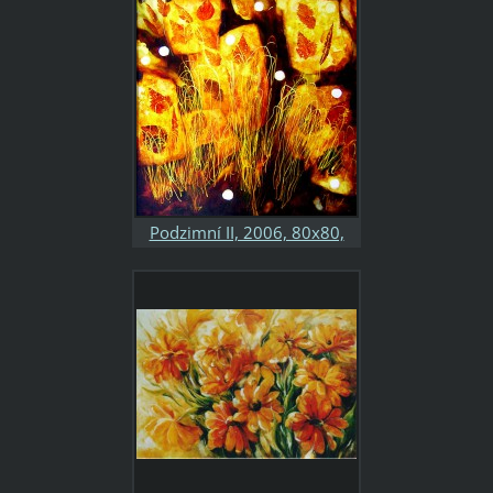
sololit, soukromá sbírka
Podzimní II, 2006, 80x80,
kombinovaná technika,
sololit, soukromá sbírka