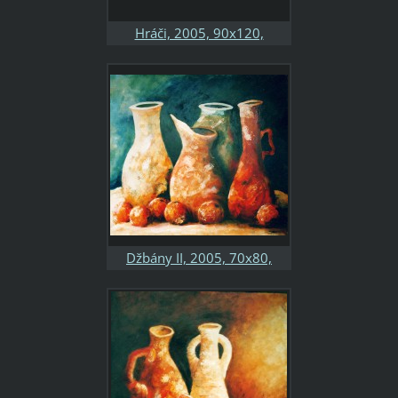
Hráči, 2005, 90x120,
kombinovaná technika,
sololit, soukromá sbírka
Džbány II, 2005, 70x80,
kombinovaná technika,
sololit, soukromá sbírka