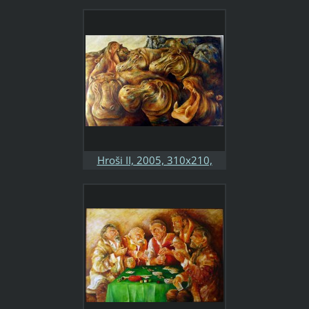
2005, 80x100, kombinovaná
technika, sololit, soukromá
sbírka
Hroši II, 2005, 310x210,
kombinovaná technika,
sololit, soukromá sbírka