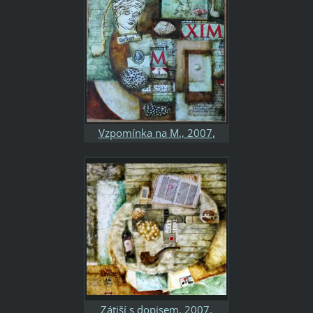
Vzpomínka na M., 2007,
40x40, kombinovaná
technika, papír, soukromá
sbírka
Zátiší s dopisem, 2007,