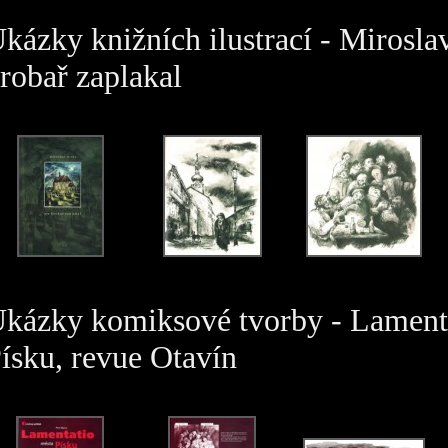
kázky knižních ilustrací - Mirosla
robař zaplakal
kázky komiksové tvorby - Lament
ísku, revue Otavín