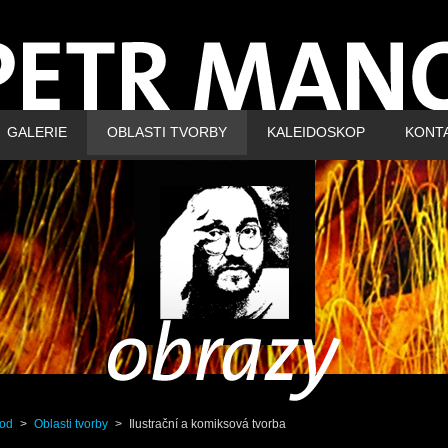
GALERIE
OBLASTI TVORBY
KALEIDOSKOP
KONT
od
>
Oblasti tvorby
>
Ilustrační a komiksová tvorba