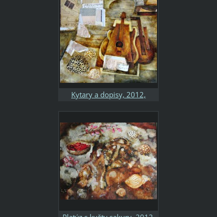
Kytary a dopisy, 2012,
65x60, kombinovaná
technika, papír
Platýz s květy sakury, 2012,