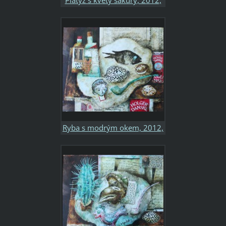
75x60, kombinovaná
technika, sololit, soukromá
sbírka
Ryba s modrým okem, 2012,
50x45, kombinovaná
technika, papír