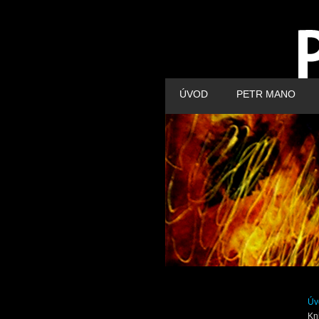
ÚVOD
PETR MANO
Úv
Kn