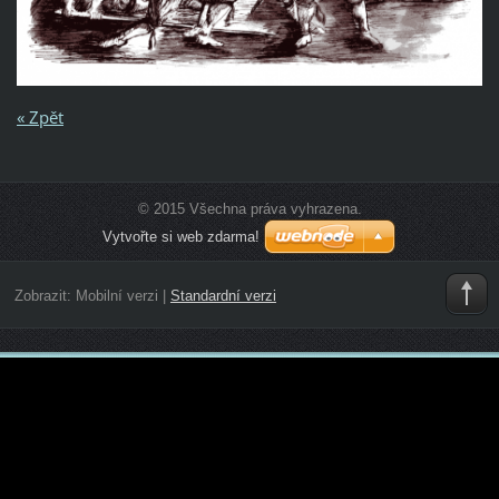
« Zpět
© 2015 Všechna práva vyhrazena.
Vytvořte si web zdarma!
Zobrazit:
Mobilní verzi
|
Standardní verzi