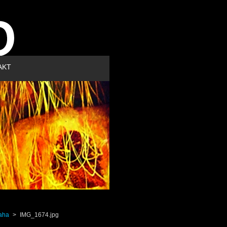
AKT
raha
>
IMG_1674.jpg